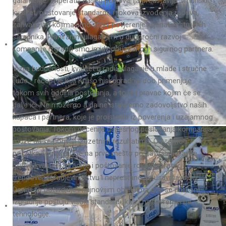
galanterije. Imperativ našeg poslovanja predstavlja: vrhunski
kvalitet, poštovanje standarda i rokova izvođenja radova,
zahvaljujući kojima smo stekli povjerenje klijenata i stručnih
saradnika. Planiranim ulaganjem u dugoročni razvoj
kompanije izgradili smo imidž pouzdanog i sigurnog partnera.
Vizija budućnosti, kvalitet u radu, ulaganje u mlade i stručne
ljude - recept je koji Krušo niskogradnja doo primenjuje
tokom svih godina postojanja, a to je i pravac kojim će se
dalje ići. Ne možemo a da ne istaknemo zadovoljstvo naših
kupaca i partnera, koje je proisteklo iz poverenja i uzajamnog
poštovanja. Tokom decenije uspešnog poslovanja kompanija
može da se pohvali izuzetnim rezultatima. Od samog
početka kompanija je na prvo mesto postavila za glavne
ciljeve kvalitet izgradnje i poštovanje rokova, prateći
trendove u gradjevinarstvu i neprestano se usavršavajući.
Danas to potvrdjuje i najnovijim objektima gde se prilikom
izgradnje poštuju visoki standardi, kao i najsavremenije
tehnologije.