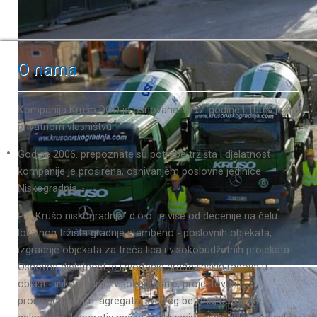
O nama
Kompanija Krušo DOO je osnovana 1997. godine i 100% je u
privatnom vlasništvu.
Godine 2006. prepoznate su potrebe tržišta i djelatnost
kompanije je proširena, osnivanjem poslovne jedinice
Niskogradnja.
PJ „Krušo niskogradnja“ d.o.o. je više od decenije na čelu
lokalnog tržišta gradnje stambeno - poslovnih objekata,
izgradnje objekata za treća lica i visokobudžetnih projekata.
Osnovna djelatnost je izvođenje građevinskih radova u
oblasti niskogradnje, visokogradnje, projektovanje,
proizvodnja kam. agregata, svježeg betona, betonske