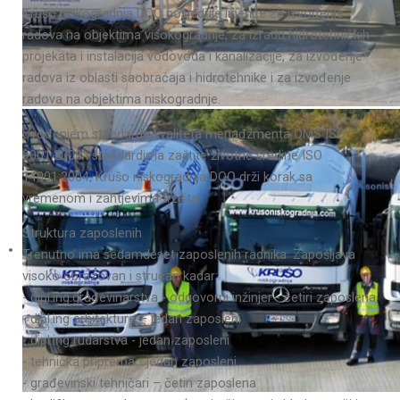
Krušo niskogradnja DOO posjeduje licence za izvođenje
radova na objektima visokogradnje, za izradu hidrotehničkih
projekata i instalacija vodovoda i kanalizacije, za izvođenje
radova iz oblasti saobraćaja i hidrotehnike i za izvođenje
radova na objektima niskogradnje.
Uvođenjem standarda kvaliteta menađžmenta QMS ISO
9001:2008 i standardima zaštite životne sredine ISO
14001:2004, Krušo niskogradnja DOO drži korak sa
vremenom i zahtjevima tržišta.
Struktura zaposlenih
Trenutno ima sedamdeset zaposlenih radnika. Zapošljava
visoko obrazovan i stručan kadar:
- dipl.ing.građevinarstva - odgovorni inžinjer - četiri zaposlena
- dipl.ing arhitekture – jedan zaposleni
- dipl.ing rudarstva - jedan zaposleni
- tehnička priprema - jedan zaposleni
- građevinski tehničari – četiri zaposlena