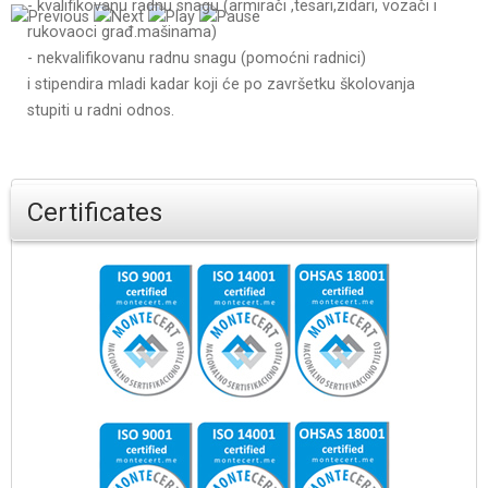
- kvalifikovanu radnu snagu (armirači ,tesari,zidari, vozači i
rukovaoci građ.mašinama)
- nekvalifikovanu radnu snagu (pomoćni radnici)
i stipendira mladi kadar koji će po završetku školovanja
stupiti u radni odnos.
Certificates