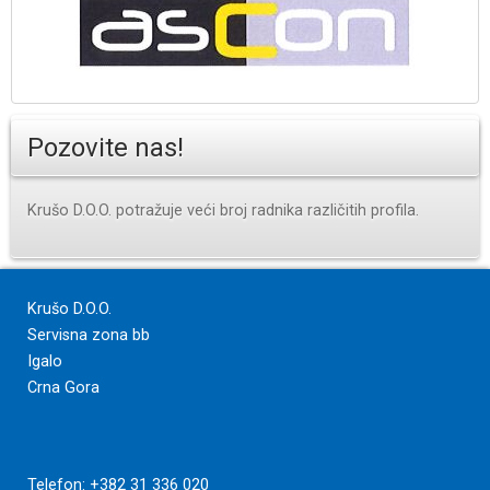
Pozovite nas!
Krušo D.O.O. potražuje veći broj radnika različitih profila.
Krušo D.O.O.
Servisna zona bb
Igalo
Crna Gora
Telefon: +382 31 336 020